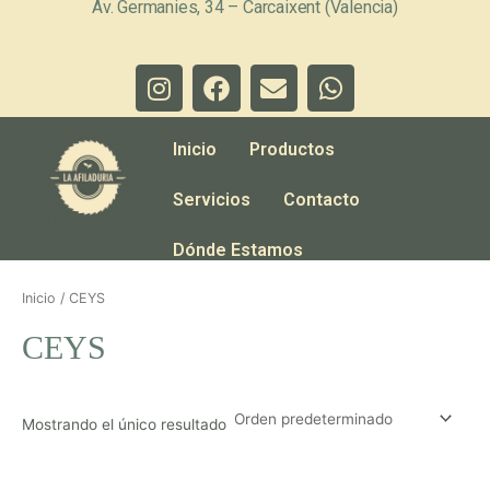
Av. Germanies, 34 – Carcaixent (Valencia)
Ir
al
I
F
E
W
contenido
n
a
n
h
s
c
v
a
t
e
e
t
Inicio
Productos
a
b
l
s
g
o
o
a
Servicios
Contacto
r
o
p
p
Dónde Estamos
a
k
e
p
m
Inicio
/ CEYS
CEYS
Mostrando el único resultado